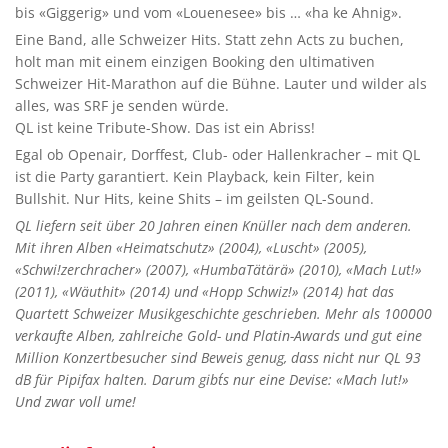
bis «Giggerig» und vom «Louenesee» bis … «ha ke Ahnig».
Eine Band, alle Schweizer Hits. Statt zehn Acts zu buchen,
holt man mit einem einzigen Booking den ultimativen
Schweizer Hit-Marathon auf die Bühne. Lauter und wilder als
alles, was SRF je senden würde.
QL ist keine Tribute-Show. Das ist ein Abriss!
Egal ob Openair, Dorffest, Club- oder Hallenkracher – mit QL
ist die Party garantiert. Kein Playback, kein Filter, kein
Bullshit. Nur Hits, keine Shits – im geilsten QL-Sound.
QL liefern seit über 20 Jahren einen Knüller nach dem anderen.
Mit ihren Alben «Heimatschutz» (2004), «Luscht» (2005),
«Schwi!zerchracher» (2007), «HumbaTätärä» (2010), «Mach Lut!»
(2011), «Wäuthit» (2014) und «Hopp Schwiz!» (2014) hat das
Quartett Schweizer Musikgeschichte geschrieben. Mehr als 100´000
verkaufte Alben, zahlreiche Gold- und Platin-Awards und gut eine
Million Konzertbesucher sind Beweis genug, dass nicht nur QL 93
dB für Pipifax halten. Darum gibt´s nur eine Devise: «Mach lut!»
Und zwar voll ume!