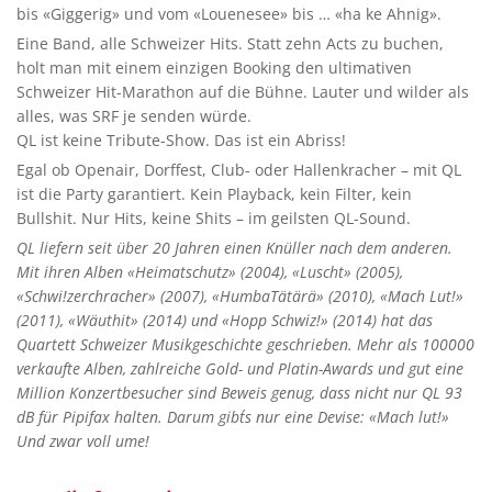
bis «Giggerig» und vom «Louenesee» bis … «ha ke Ahnig».
Eine Band, alle Schweizer Hits. Statt zehn Acts zu buchen,
holt man mit einem einzigen Booking den ultimativen
Schweizer Hit-Marathon auf die Bühne. Lauter und wilder als
alles, was SRF je senden würde.
QL ist keine Tribute-Show. Das ist ein Abriss!
Egal ob Openair, Dorffest, Club- oder Hallenkracher – mit QL
ist die Party garantiert. Kein Playback, kein Filter, kein
Bullshit. Nur Hits, keine Shits – im geilsten QL-Sound.
QL liefern seit über 20 Jahren einen Knüller nach dem anderen.
Mit ihren Alben «Heimatschutz» (2004), «Luscht» (2005),
«Schwi!zerchracher» (2007), «HumbaTätärä» (2010), «Mach Lut!»
(2011), «Wäuthit» (2014) und «Hopp Schwiz!» (2014) hat das
Quartett Schweizer Musikgeschichte geschrieben. Mehr als 100´000
verkaufte Alben, zahlreiche Gold- und Platin-Awards und gut eine
Million Konzertbesucher sind Beweis genug, dass nicht nur QL 93
dB für Pipifax halten. Darum gibt´s nur eine Devise: «Mach lut!»
Und zwar voll ume!