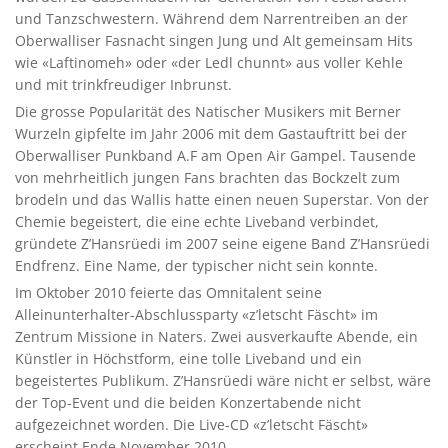
und Tanzschwestern. Während dem Narrentreiben an der
Oberwalliser Fasnacht singen Jung und Alt gemeinsam Hits
wie «Laftinomeh» oder «der Ledl chunnt» aus voller Kehle
und mit trinkfreudiger Inbrunst.
Die grosse Popularität des Natischer Musikers mit Berner
Wurzeln gipfelte im Jahr 2006 mit dem Gastauftritt bei der
Oberwalliser Punkband A.F am Open Air Gampel. Tausende
von mehrheitlich jungen Fans brachten das Bockzelt zum
brodeln und das Wallis hatte einen neuen Superstar. Von der
Chemie begeistert, die eine echte Liveband verbindet,
gründete Z’Hansrüedi im 2007 seine eigene Band Z’Hansrüedi
Endfrenz. Eine Name, der typischer nicht sein konnte.
Im Oktober 2010 feierte das Omnitalent seine
Alleinunterhalter-Abschlussparty «z’letscht Fäscht» im
Zentrum Missione in Naters. Zwei ausverkaufte Abende, ein
Künstler in Höchstform, eine tolle Liveband und ein
begeistertes Publikum. Z’Hansrüedi wäre nicht er selbst, wäre
der Top-Event und die beiden Konzertabende nicht
aufgezeichnet worden. Die Live-CD «z’letscht Fäscht»
erscheint Ende November 2010.