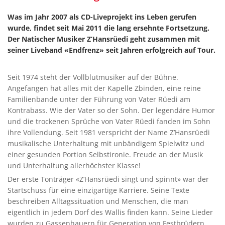
Was im Jahr 2007 als CD-Liveprojekt ins Leben gerufen
wurde, findet seit Mai 2011 die lang ersehnte Fortsetzung.
Der Natischer Musiker Z’Hansrüedi geht zusammen mit
seiner Liveband «Endfrenz» seit Jahren erfolgreich auf Tour.
Seit 1974 steht der Vollblutmusiker auf der Bühne.
Angefangen hat alles mit der Kapelle Zbinden, eine reine
Familienbande unter der Führung von Vater Rüedi am
Kontrabass. Wie der Vater so der Sohn. Der legendäre Humor
und die trockenen Sprüche von Vater Rüedi fanden im Sohn
ihre Vollendung. Seit 1981 verspricht der Name Z’Hansrüedi
musikalische Unterhaltung mit unbändigem Spielwitz und
einer gesunden Portion Selbstironie. Freude an der Musik
und Unterhaltung allerhöchster Klasse!
Der erste Tonträger «Z’Hansrüedi singt und spinnt» war der
Startschuss für eine einzigartige Karriere. Seine Texte
beschreiben Alltagssituation und Menschen, die man
eigentlich in jedem Dorf des Wallis finden kann. Seine Lieder
wurden zu Gassenhauern für Generation von Festbrüdern