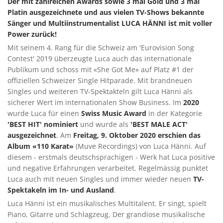
Der mit zahlreichen Awards sowie 3 mal Gold und 3 mal
Platin ausgezeichnete und aus vielen TV-Shows bekannte
Sänger und Multiinstrumentalist LUCA HÄNNI ist mit voller
Power zurück!
Mit seinem 4. Rang für die Schweiz am 'Eurovision Song
Contest' 2019 überzeugte Luca auch das internationale
Publikum und schoss mit «She Got Me» auf Platz #1 der
offiziellen Schweizer Single Hitparade. Mit brandneuen
Singles und weiteren TV-Spektakteln gilt Luca Hänni als
sicherer Wert im internationalen Show Business. Im
2020
wurde Luca für einen
Swiss Music Award
in der Kategorie
'BEST HIT' nominiert
und wurde als
'BEST MALE ACT'
ausgezeichnet
. Am
Freitag, 9. Oktober 2020 erschien das
Album «110 Karat»
(Muve Recordings) von Luca Hänni. Auf
diesem - erstmals deutschsprachigen - Werk hat Luca positive
und negative Erfahrungen verarbeitet. Regelmässig punktet
Luca auch mit neuen Singles und immer wieder neuen
TV-
Spektakeln im In- und Ausland
.
Luca Hänni ist ein musikalisches Multitalent. Er singt, spielt
Piano, Gitarre und Schlagzeug. Der grandiose musikalische