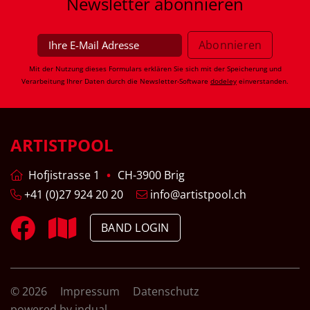
Newsletter
abonnieren
Mit der Nutzung dieses Formulars erklären Sie sich mit der Speicherung und
Verarbeitung Ihrer Daten durch die Newsletter-Software
dodeley
einverstanden.
ARTISTPOOL
Hofjistrasse 1
CH-3900 Brig
+41 (0)27 924 20 20
info@artistpool.ch
BAND LOGIN
© 2026
Impressum
Datenschutz
powered by indual