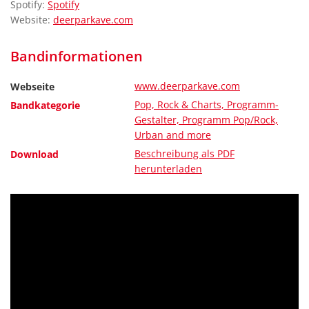
Spotify:
Spotify
Website:
deerparkave.com
Bandinformationen
www.deerparkave.com
Webseite
Pop, Rock & Charts, Programm-
Bandkategorie
Gestalter, Programm Pop/Rock,
Urban and more
Beschreibung als PDF
Download
herunterladen