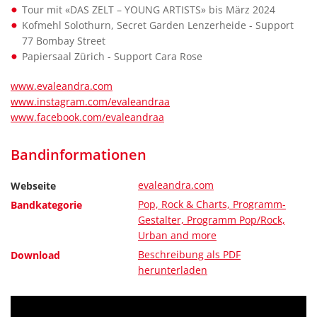
Tour mit «DAS ZELT – YOUNG ARTISTS» bis März 2024
Kofmehl Solothurn, Secret Garden Lenzerheide - Support
77 Bombay Street
Papiersaal Zürich - Support Cara Rose
www.evaleandra.com
www.instagram.com/evaleandraa
www.facebook.com/evaleandraa
Bandinformationen
evaleandra.com
Webseite
Pop, Rock & Charts, Programm-
Bandkategorie
Gestalter, Programm Pop/Rock,
Urban and more
Beschreibung als PDF
Download
herunterladen