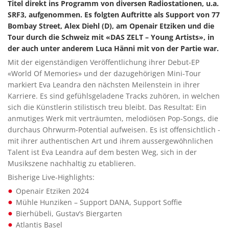
Titel direkt ins Programm von diversen Radiostationen, u.a.
SRF3, aufgenommen. Es folgten Auftritte als Support von 77
Bombay Street, Alex Diehl (D), am Openair Etziken und die
Tour durch die Schweiz mit «DAS ZELT – Young Artists», in
der auch unter anderem Luca Hänni mit von der Partie war.
Mit der eigenständigen Veröffentlichung ihrer Debut-EP
«World Of Memories» und der dazugehörigen Mini-Tour
markiert Eva Leandra den nächsten Meilenstein in ihrer
Karriere. Es sind gefühlsgeladene Tracks zuhören, in welchen
sich die Künstlerin stilistisch treu bleibt. Das Resultat: Ein
anmutiges Werk mit verträumten, melodiösen Pop-Songs, die
durchaus Ohrwurm-Potential aufweisen. Es ist offensichtlich -
mit ihrer authentischen Art und ihrem aussergewöhnlichen
Talent ist Eva Leandra auf dem besten Weg, sich in der
Musikszene nachhaltig zu etablieren.
Bisherige Live-Highlights:
Openair Etziken 2024
Mühle Hunziken – Support DANA, Support Soffie
Bierhübeli, Gustav’s Biergarten
Atlantis Basel