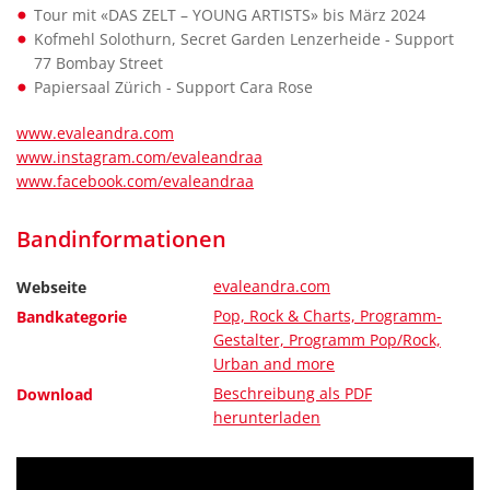
Tour mit «DAS ZELT – YOUNG ARTISTS» bis März 2024
Kofmehl Solothurn, Secret Garden Lenzerheide - Support
77 Bombay Street
Papiersaal Zürich - Support Cara Rose
www.evaleandra.com
www.instagram.com/evaleandraa
www.facebook.com/evaleandraa
Bandinformationen
evaleandra.com
Webseite
Pop, Rock & Charts, Programm-
Bandkategorie
Gestalter, Programm Pop/Rock,
Urban and more
Beschreibung als PDF
Download
herunterladen