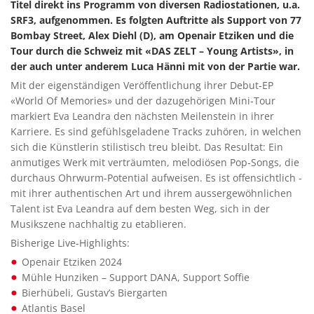
Titel direkt ins Programm von diversen Radiostationen, u.a.
SRF3, aufgenommen. Es folgten Auftritte als Support von 77
Bombay Street, Alex Diehl (D), am Openair Etziken und die
Tour durch die Schweiz mit «DAS ZELT – Young Artists», in
der auch unter anderem Luca Hänni mit von der Partie war.
Mit der eigenständigen Veröffentlichung ihrer Debut-EP
«World Of Memories» und der dazugehörigen Mini-Tour
markiert Eva Leandra den nächsten Meilenstein in ihrer
Karriere. Es sind gefühlsgeladene Tracks zuhören, in welchen
sich die Künstlerin stilistisch treu bleibt. Das Resultat: Ein
anmutiges Werk mit verträumten, melodiösen Pop-Songs, die
durchaus Ohrwurm-Potential aufweisen. Es ist offensichtlich -
mit ihrer authentischen Art und ihrem aussergewöhnlichen
Talent ist Eva Leandra auf dem besten Weg, sich in der
Musikszene nachhaltig zu etablieren.
Bisherige Live-Highlights:
Openair Etziken 2024
Mühle Hunziken – Support DANA, Support Soffie
Bierhübeli, Gustav’s Biergarten
Atlantis Basel