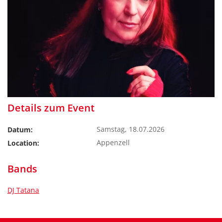
Details zum Event
Samstag, 18.07.2026
Datum:
Appenzell
Location:
Bands
DJ Tatana