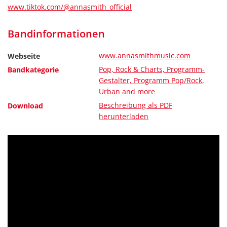
www.tiktok.com/@annasmith_official
Bandinformationen
www.annasmithmusic.com
Webseite
Pop, Rock & Charts, Programm-
Bandkategorie
Gestalter, Programm Pop/Rock,
Urban and more
Beschreibung als PDF
Download
herunterladen