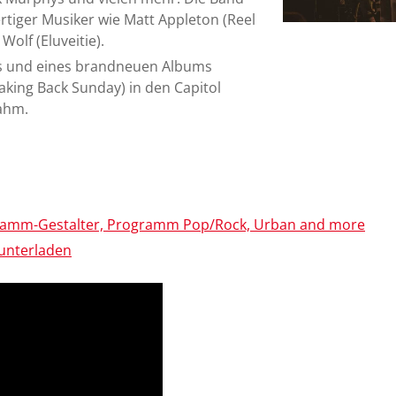
tiger Musiker wie Matt Appleton (Reel
Wolf (Eluveitie).
les und eines brandneuen Albums
aking Back Sunday) in den Capitol
nahm.
gramm-Gestalter, Programm Pop/Rock, Urban and more
unterladen