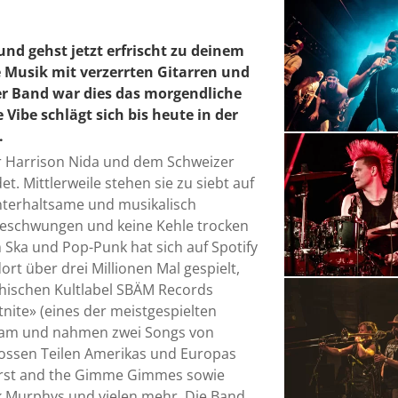
 und gehst jetzt erfrischt zu deinem
e Musik mit verzerrten Gitarren und
der Band war dies das morgendliche
Vibe schlägt sich bis heute in der
.
 Harrison Nida und dem Schweizer
t. Mittlerweile stehen sie zu siebt auf
unterhaltsame und musikalisch
ngeschwungen und keine Kehle trocken
m Ska und Pop-Punk hat sich auf Spotify
rt über drei Millionen Mal gespielt,
chischen Kultlabel SBÄM Records
nite» (eines der meistgespielten
rksam und nahmen zwei Songs von
 grossen Teilen Amerikas und Europas
irst and the Gimme Gimmes sowie
ck Murphys und vielen mehr. Die Band