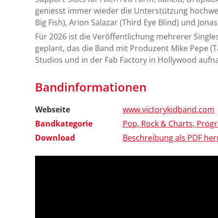
geniesst immer wieder die Unterstützung hochwer
Big Fish), Arion Salazar (Third Eye Blind) und Jonas 
Für 2026 ist die Veröffentlichung mehrerer Sing
geplant, das die Band mit Produzent Mike Pepe (T
Studios und in der Fab Factory in Hollywood auf
Bandinformationen
Webseite
www.victorykidband.com
Bandkategorie
Pop, Rock & Charts, Pro
Download
Beschreibung als PDF her