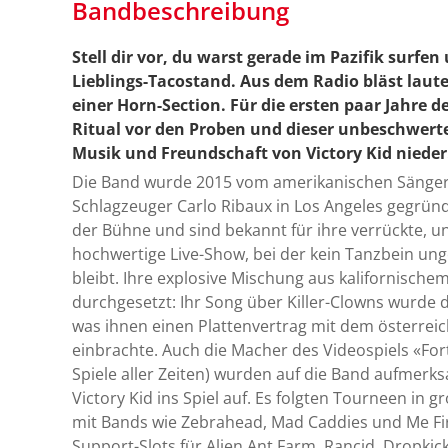
Bandbeschreibung
Stell dir vor, du warst gerade im Pazifik surfen
Lieblings-Tacostand. Aus dem Radio bläst laut
einer Horn-Section. Für die ersten paar Jahre 
Ritual vor den Proben und dieser unbeschwerte 
Musik und Freundschaft von Victory Kid nieder
Die Band wurde 2015 vom amerikanischen Sänger
Schlagzeuger Carlo Ribaux in Los Angeles gegründe
der Bühne und sind bekannt für ihre verrückte, 
hochwertige Live-Show, bei der kein Tanzbein u
bleibt. Ihre explosive Mischung aus kalifornische
durchgesetzt: Ihr Song über Killer-Clowns wurde do
was ihnen einen Plattenvertrag mit dem österrei
einbrachte. Auch die Macher des Videospiels «Fort
Spiele aller Zeiten) wurden auf die Band aufme
Victory Kid ins Spiel auf. Es folgten Tourneen in
mit Bands wie Zebrahead, Mad Caddies und Me F
Support-Slots für Alien Ant Farm, Rancid, Dropki