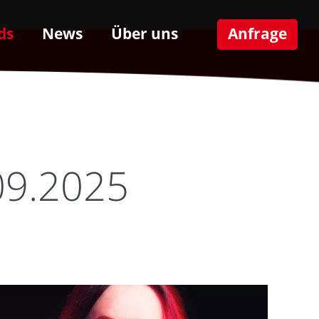
ds
News
Über uns
Anfrage
09.2025