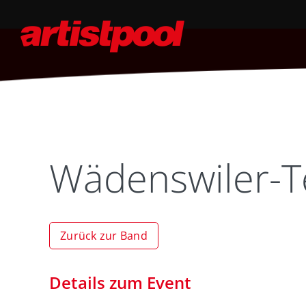
Wädenswiler-T
Zurück zur Band
Details zum Event