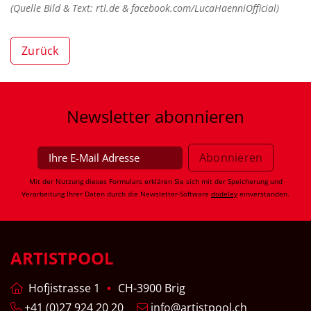
(Quelle Bild & Text: rtl.de & facebook.com/LucaHaenniOfficial)
Zurück
Newsletter
abonnieren
Mit der Nutzung dieses Formulars erklären Sie sich mit der Speicherung und
Verarbeitung Ihrer Daten durch die Newsletter-Software
dodeley
einverstanden.
ARTISTPOOL
Hofjistrasse 1
CH-3900 Brig
+41 (0)27 924 20 20
info@artistpool.ch