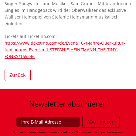
Singer-Songwriter und Musiker, Sam Gruber. Mit brandneuen
Singles im Handgepäck wird der Oberwalliser das exklusive
Walliser Heimspiel von Stefanie Heinzmann musikalisch
einleiten.
Tickets auf Ticketino.com:
https://www.ticketino.com/de/Event/10-1-Jahre-Querkultur-
Jubilaeums-Event-mit-STEFANIE-HEINZMANN-THE-TINY-
FONKS/165246
Zurück
Newsletter
abonnieren
Mit der Nutzung dieses Formulars erklären Sie sich mit der Speicherung und