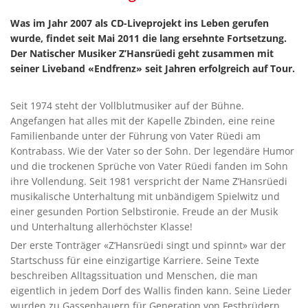
Was im Jahr 2007 als CD-Liveprojekt ins Leben gerufen
wurde, findet seit Mai 2011 die lang ersehnte Fortsetzung.
Der Natischer Musiker Z’Hansrüedi geht zusammen mit
seiner Liveband «Endfrenz» seit Jahren erfolgreich auf Tour.
Seit 1974 steht der Vollblutmusiker auf der Bühne.
Angefangen hat alles mit der Kapelle Zbinden, eine reine
Familienbande unter der Führung von Vater Rüedi am
Kontrabass. Wie der Vater so der Sohn. Der legendäre Humor
und die trockenen Sprüche von Vater Rüedi fanden im Sohn
ihre Vollendung. Seit 1981 verspricht der Name Z’Hansrüedi
musikalische Unterhaltung mit unbändigem Spielwitz und
einer gesunden Portion Selbstironie. Freude an der Musik
und Unterhaltung allerhöchster Klasse!
Der erste Tonträger «Z’Hansrüedi singt und spinnt» war der
Startschuss für eine einzigartige Karriere. Seine Texte
beschreiben Alltagssituation und Menschen, die man
eigentlich in jedem Dorf des Wallis finden kann. Seine Lieder
wurden zu Gassenhauern für Generation von Festbrüdern