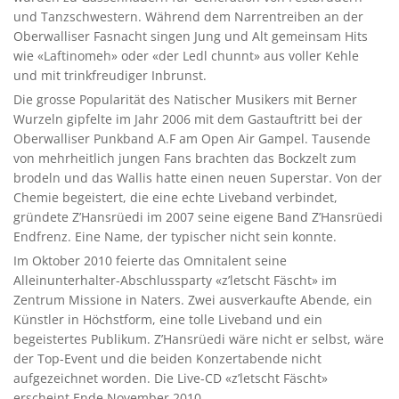
und Tanzschwestern. Während dem Narrentreiben an der
Oberwalliser Fasnacht singen Jung und Alt gemeinsam Hits
wie «Laftinomeh» oder «der Ledl chunnt» aus voller Kehle
und mit trinkfreudiger Inbrunst.
Die grosse Popularität des Natischer Musikers mit Berner
Wurzeln gipfelte im Jahr 2006 mit dem Gastauftritt bei der
Oberwalliser Punkband A.F am Open Air Gampel. Tausende
von mehrheitlich jungen Fans brachten das Bockzelt zum
brodeln und das Wallis hatte einen neuen Superstar. Von der
Chemie begeistert, die eine echte Liveband verbindet,
gründete Z’Hansrüedi im 2007 seine eigene Band Z’Hansrüedi
Endfrenz. Eine Name, der typischer nicht sein konnte.
Im Oktober 2010 feierte das Omnitalent seine
Alleinunterhalter-Abschlussparty «z’letscht Fäscht» im
Zentrum Missione in Naters. Zwei ausverkaufte Abende, ein
Künstler in Höchstform, eine tolle Liveband und ein
begeistertes Publikum. Z’Hansrüedi wäre nicht er selbst, wäre
der Top-Event und die beiden Konzertabende nicht
aufgezeichnet worden. Die Live-CD «z’letscht Fäscht»
erscheint Ende November 2010.