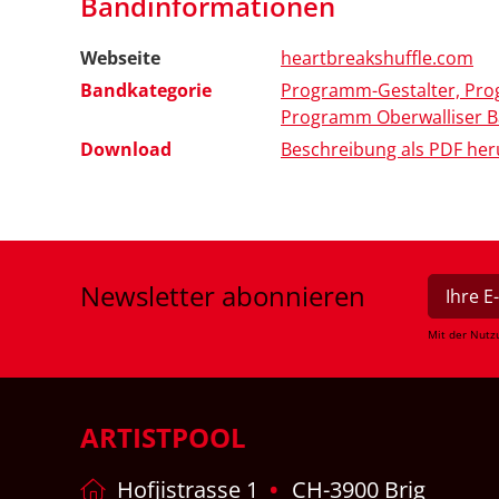
Bandinformationen
Webseite
heartbreakshuffle.com
Bandkategorie
Programm-Gestalter, Pro
Programm Oberwalliser 
Download
Beschreibung als PDF her
Newsletter
abonnieren
Mit der Nutz
ARTISTPOOL
Hofjistrasse 1
CH-3900 Brig