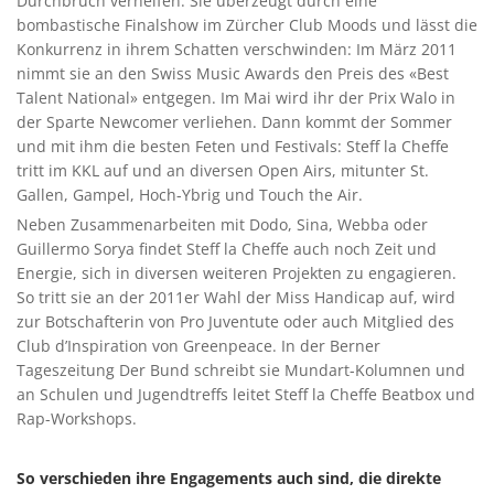
Durchbruch verhelfen. Sie überzeugt durch eine
bombastische Finalshow im Zürcher Club Moods und lässt die
Konkurrenz in ihrem Schatten verschwinden: Im März 2011
nimmt sie an den Swiss Music Awards den Preis des «Best
Talent National» entgegen. Im Mai wird ihr der Prix Walo in
der Sparte Newcomer verliehen. Dann kommt der Sommer
und mit ihm die besten Feten und Festivals: Steff la Cheffe
tritt im KKL auf und an diversen Open Airs, mitunter St.
Gallen, Gampel, Hoch-Ybrig und Touch the Air.
Neben Zusammenarbeiten mit Dodo, Sina, Webba oder
Guillermo Sorya findet Steff la Cheffe auch noch Zeit und
Energie, sich in diversen weiteren Projekten zu engagieren.
So tritt sie an der 2011er Wahl der Miss Handicap auf, wird
zur Botschafterin von Pro Juventute oder auch Mitglied des
Club d’Inspiration von Greenpeace. In der Berner
Tageszeitung Der Bund schreibt sie Mundart-Kolumnen und
an Schulen und Jugendtreffs leitet Steff la Cheffe Beatbox und
Rap-Workshops.
So verschieden ihre Engagements auch sind, die direkte