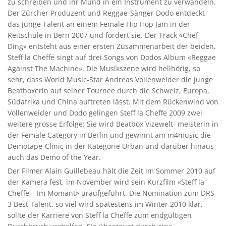
zu schreiben und ihr Mund in ein Instrument zu verwandeln.
Der Zürcher Produzent und Reggae-Sänger Dodo entdeckt
das junge Talent an einem Female Hip Hop Jam in der
Reitschule in Bern 2007 und fördert sie. Der Track «Chef
Ding» entsteht aus einer ersten Zusammenarbeit der beiden,
Steff la Cheffe singt auf drei Songs von Dodos Album «Reggae
Against The Machine». Die Musikszene wird hellhörig, so
sehr, dass World Music-Star Andreas Vollenweider die junge
Beatboxerin auf seiner Tournee durch die Schweiz, Europa,
Südafrika und China auftreten lässt. Mit dem Rückenwind von
Vollenweider und Dodo gelingen Steff la Cheffe 2009 zwei
weitere grosse Erfolge: Sie wird Beatbox Vizewelt- meisterin in
der Female Category in Berlin und gewinnt am m4music die
Demotape-Clinic in der Kategorie Urban und darüber hinaus
auch das Demo of the Year.
Der Filmer Alain Guillebeau hält die Zeit im Sommer 2010 auf
der Kamera fest, im November wird sein Kurzfilm «Steff la
Cheffe – Im Momänt» uraufgeführt. Die Nomination zum DRS
3 Best Talent, so viel wird spätestens im Winter 2010 klar,
sollte der Karriere von Steff la Cheffe zum endgültigen