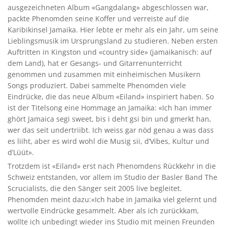
ausgezeichneten Album «Gangdalang» abgeschlossen war,
packte Phenomden seine Koffer und verreiste auf die
Karibikinsel Jamaika. Hier lebte er mehr als ein Jahr, um seine
Lieblingsmusik im Ursprungsland zu studieren. Neben ersten
Auftritten in Kingston und «country side» (jamaikanisch: auf
dem Land), hat er Gesangs- und Gitarrenunterricht
genommen und zusammen mit einheimischen Musikern
Songs produziert. Dabei sammelte Phenomden viele
Eindrücke, die das neue Album «Eiland» inspiriert haben. So
ist der Titelsong eine Hommage an Jamaika: «Ich han immer
ghört Jamaica segi sweet, bis i deht gsi bin und gmerkt han,
wer das seit undertriibt. Ich weiss gar nöd genau a was dass
es liiht, aber es wird wohl die Musig sii, d’Vibes, Kultur und
d’Lüüt».
Trotzdem ist «Eiland» erst nach Phenomdens Rückkehr in die
Schweiz entstanden, vor allem im Studio der Basler Band The
Scrucialists, die den Sänger seit 2005 live begleitet.
Phenomden meint dazu:«Ich habe in Jamaika viel gelernt und
wertvolle Eindrücke gesammelt. Aber als ich zurückkam,
wollte ich unbedingt wieder ins Studio mit meinen Freunden