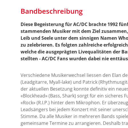
Bandbeschreibung
Diese Begeisterung für AC/DC brachte 1992 fünf
stammenden Musiker mit dem Ziel zusammen, d
Leib und Seele unter dem sinnigen Namen Who
zu zelebrieren. Es folgten zahlreiche erfolgrei
welche die ausgeprägten Livequalitäten der B
stellten - AC/DC Fans wurden dabei nie enttäus
Verschiedene Musikerwechsel liessen den Elan d
(Leadgitarre, Myall-lake) und Patrick (Rhythmusgit
der aktuellen Besetzung konnte definitiv ein neu
«Blockhead» (Bass, Shark) sorgt für ein sicheres 
«Rock» (R.I.P.) hinter dem Mikrophon. Er überzeugt
Leadsängers bei jedem Konzert mit seiner unersc
Stimme. Da alle Musiker in mehreren Bands spiel
gemeinsame Termine zu arrangieren. Deshalb tr