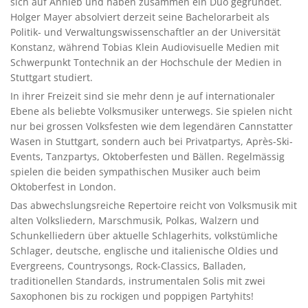
sich auf Anhieb und haben zusammen ein Duo gegründet.
Holger Mayer absolviert derzeit seine Bachelorarbeit als
Politik- und Verwaltungswissenschaftler an der Universität
Konstanz, während Tobias Klein Audiovisuelle Medien mit
Schwerpunkt Tontechnik an der Hochschule der Medien in
Stuttgart studiert.
In ihrer Freizeit sind sie mehr denn je auf internationaler
Ebene als beliebte Volksmusiker unterwegs. Sie spielen nicht
nur bei grossen Volksfesten wie dem legendären Cannstatter
Wasen in Stuttgart, sondern auch bei Privatpartys, Après-Ski-
Events, Tanzpartys, Oktoberfesten und Bällen. Regelmässig
spielen die beiden sympathischen Musiker auch beim
Oktoberfest in London.
Das abwechslungsreiche Repertoire reicht von Volksmusik mit
alten Volksliedern, Marschmusik, Polkas, Walzern und
Schunkelliedern über aktuelle Schlagerhits, volkstümliche
Schlager, deutsche, englische und italienische Oldies und
Evergreens, Countrysongs, Rock-Classics, Balladen,
traditionellen Standards, instrumentalen Solis mit zwei
Saxophonen bis zu rockigen und poppigen Partyhits!