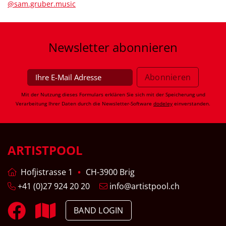
@sam.gruber.music
Newsletter
abonnieren
Mit der Nutzung dieses Formulars erklären Sie sich mit der Speicherung und
Verarbeitung Ihrer Daten durch die Newsletter-Software
dodeley
einverstanden.
ARTISTPOOL
Hofjistrasse 1
CH-3900 Brig
+41 (0)27 924 20 20
info@artistpool.ch
BAND LOGIN