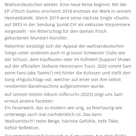
Walliserdeutschen wieder. Eine neue Reise beginnt: Mit der
EP «Titsch Gseits» erscheint 2018 erstmals ein Werk in seinem
Heimatdialekt. Gleich 2019 wird seine nächste Single «Duett»
auf SRF3 in der Sendung 'punkt CH' als exklusive Vorpremiere
vorgestellt - ein Ritterschlag für den damals frisch
gebackenen Mundart-Künstler.
Nebenher bestätigt sich der Appeal der walliserdeutschen
Songs unter anderem auch in grossen Schweizer Clubs wie
der Schüür, dem Kaufleuten oder im Kofmehl (Support Shows
auf der offiziellen Stefanie Heinzmann Tour). 2020 nimmt Sam
seine Fans (aka 'Samici') mit hinter die Kulissen und stellt den
Song «Fligulschlag» vor, welcher auf einer von ihm selbst
revidierten Bandmaschine aufgenommen wurde.
Auf seinem letzten Album «Üfbruch» (2023) zeigt uns Sam
erneut andere Facetten:
Ein Feuerwerk, das so modern wie urig, so feierlaunig wie
unterwegs auch mal nachdenklich ist. Das kann
‘Wallisertitsch’! Hohe Berge, höchste Gefühle, tiefe Täler,
tiefste Reflektion.
Zusammenfassend lässt sich zu Sam sagen: Aus dem Wallis