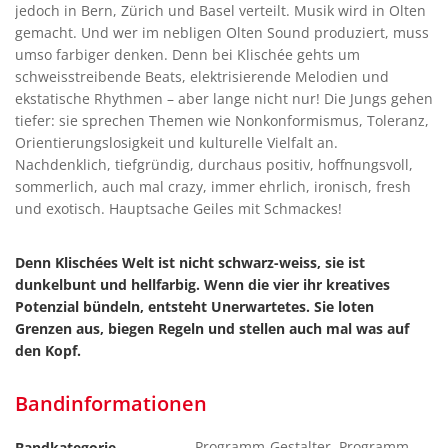
jedoch in Bern, Zürich und Basel verteilt. Musik wird in Olten
gemacht. Und wer im nebligen Olten Sound produziert, muss
umso farbiger denken. Denn bei Klischée gehts um
schweisstreibende Beats, elektrisierende Melodien und
ekstatische Rhythmen – aber lange nicht nur! Die Jungs gehen
tiefer: sie sprechen Themen wie Nonkonformismus, Toleranz,
Orientierungslosigkeit und kulturelle Vielfalt an.
Nachdenklich, tiefgründig, durchaus positiv, hoffnungsvoll,
sommerlich, auch mal crazy, immer ehrlich, ironisch, fresh
und exotisch. Hauptsache Geiles mit Schmackes!
Denn Klischées Welt ist nicht schwarz-weiss, sie ist
dunkelbunt und hellfarbig. Wenn die vier ihr kreatives
Potenzial bündeln, entsteht Unerwartetes. Sie loten
Grenzen aus, biegen Regeln und stellen auch mal was auf
den Kopf.
Bandinformationen
Programm-Gestalter, Programm
Bandkategorie