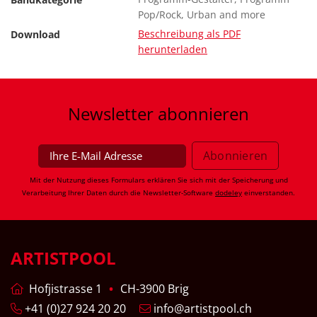
Pop/Rock, Urban and more
Beschreibung als PDF
Download
herunterladen
Newsletter
abonnieren
Mit der Nutzung dieses Formulars erklären Sie sich mit der Speicherung und
Verarbeitung Ihrer Daten durch die Newsletter-Software
dodeley
einverstanden.
ARTISTPOOL
Hofjistrasse 1
CH-3900 Brig
+41 (0)27 924 20 20
info@artistpool.ch