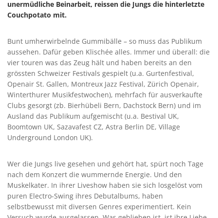
unermüdliche Beinarbeit, reissen die Jungs die hinterletzte
Couchpotato mit.
Bunt umherwirbelnde Gummibälle – so muss das Publikum
aussehen. Dafür geben Klischée alles. Immer und überall: die
vier touren was das Zeug hält und haben bereits an den
grössten Schweizer Festivals gespielt (u.a. Gurtenfestival,
Openair St. Gallen, Montreux Jazz Festival, Zürich Openair,
Winterthurer Musikfestwochen), mehrfach für ausverkaufte
Clubs gesorgt (zb. Bierhübeli Bern, Dachstock Bern) und im
Ausland das Publikum aufgemischt (u.a. Bestival UK,
Boomtown UK, Sazavafest CZ, Astra Berlin DE, Village
Underground London UK).
Wer die Jungs live gesehen und gehört hat, spürt noch Tage
nach dem Konzert die wummernde Energie. Und den
Muskelkater. In ihrer Liveshow haben sie sich losgelöst vom
puren Electro-Swing ihres Debutalbums, haben
selbstbewusst mit diversen Genres experimentiert. Kein
Versuch wurde ausgelassen. Was geblieben ist, ist ihre Liebe