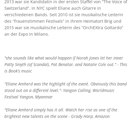
2013 war sie Kandidatin in der ersten Staffel von “The Voice of
Switzerland”. In NYC spielt Eliane auch Gitarre in
verschiedenen Bands. Seit 2010 ist sie musikalische Leiterin
des “frauenstimmen Festivals” in ihrem Heimatort Brig und
2015 war sie musikalische Leiterin des “OrchEXtra Gottardo”
an der Expo in Milano.
"she sounds like what would happen if Norah Jones let her inner
Patty Smyth (of Scandal), Pat Benatar, and Natalie Cole out." - This
is Book’s music
"Eliane Amherd was the highlight of the event. Obviously this band
stood out on a different level."- Yangon Calling, Worldmusic
Festival Yangon, Myanmar
"Eliane Amherd simply has it all. Watch her rise as one of the
brightest new talents on the scene - Grady Harp, Amazon