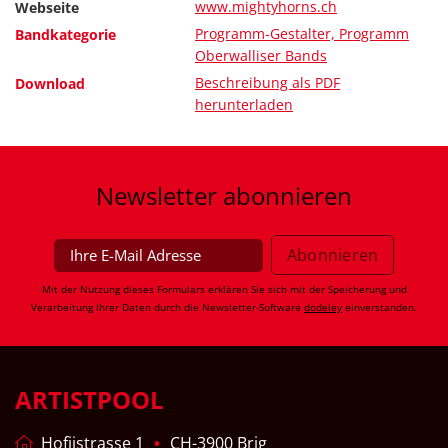
www.mightyhorns.ch
Webseite
Programm-Gestalter, Programm
Bandkategorie
Oberwalliser Bands
Beschreibung als PDF
Download
herunterladen
Newsletter
abonnieren
Mit der Nutzung dieses Formulars erklären Sie sich mit der Speicherung und
Verarbeitung Ihrer Daten durch die Newsletter-Software
dodeley
einverstanden.
ARTISTPOOL
Hofjistrasse 1
CH-3900 Brig