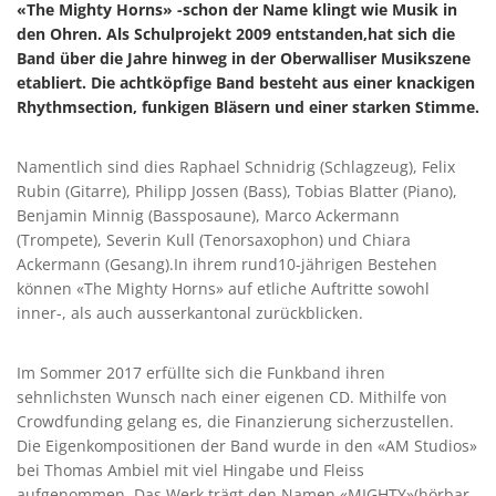
«The Mighty Horns» -schon der Name klingt wie Musik in
den Ohren. Als Schulprojekt 2009 entstanden,hat sich die
Band über die Jahre hinweg in der Oberwalliser Musikszene
etabliert. Die achtköpfige Band besteht aus einer knackigen
Rhythmsection, funkigen Bläsern und einer starken Stimme.
Namentlich sind dies Raphael Schnidrig (Schlagzeug), Felix
Rubin (Gitarre), Philipp Jossen (Bass), Tobias Blatter (Piano),
Benjamin Minnig (Bassposaune), Marco Ackermann
(Trompete), Severin Kull (Tenorsaxophon) und Chiara
Ackermann (Gesang).In ihrem rund10-jährigen Bestehen
können «The Mighty Horns» auf etliche Auftritte sowohl
inner-, als auch ausserkantonal zurückblicken.
Im Sommer 2017 erfüllte sich die Funkband ihren
sehnlichsten Wunsch nach einer eigenen CD. Mithilfe von
Crowdfunding gelang es, die Finanzierung sicherzustellen.
Die Eigenkompositionen der Band wurde in den «AM Studios»
bei Thomas Ambiel mit viel Hingabe und Fleiss
aufgenommen. Das Werk trägt den Namen «MIGHTY»(hörbar