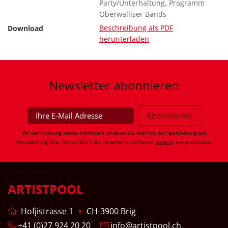
Party/Unterhaltung, Programm
Oberwalliser Bands
Beschreibung als PDF
Download
herunterladen
Newsletter
abonnieren
Mit der Nutzung dieses Formulars erklären Sie sich mit der Speicherung und
Verarbeitung Ihrer Daten durch die Newsletter-Software
dodeley
einverstanden.
ARTISTPOOL
Hofjistrasse 1
CH-3900 Brig
+41 (0)27 924 20 20
info@artistpool.ch