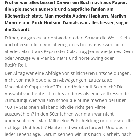
Früher war alles besser! Da war ein Buch noch aus Papier,
die Spielsachen aus Holz und Gespräche fanden am
Küchentisch statt. Man mochte Audrey Hepburn, Marilyn
Monroe und Rock Hudson. Damals war alles besser, sogar
die Zukunft.
Früher, da gab es nur entweder, oder. So war die Welt. Klein
und übersichtlich. Von allem gab es höchstens zwei, nicht
allerlei. Man trank Pepsi oder Cola, trug Jeans wie James Dean
oder Anzüge wie Frank Sinatra und hörte Swing oder
Rock’n’Roll.
Der Alltag war eine Abfolge von stilsicheren Entscheidungen,
nicht von multioptionalen Abwägungen. Latte? Latte
Macchiato? Cappuccino? Tall und/oder mit Sojamilch? Die
Auswahl von heute ist nichts anderes als eine zeitfressende
Zumutung! Wer will sich schon die Mühe machen bei über
100 TV Stationen allabendlich die richtigen Filme
auszuwählen? In den 50er Jahren war man war nicht
unentschieden. Man fällte eine Entscheidung und die war die
richtige. Und heute? Heute sind wir überfordert! Und das in
jeder Lebenslage. Darum sehnen wir uns nach Klarheit, nach