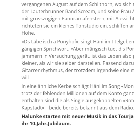
vergangenen August auf dem Schilthorn, wo sich C
der Lauterbrunner Band Scream, und seine Frau A
mit grosszügigen Panoramafenstern, mit Aussicht 
richteten sie ein kleines Tonstudio ein, schliffen
Höhe.
«Ds Läbe isch ä Ponyhof», singt Häni im titelgeb
gängigen Sprichwort. «Aber mängisch tuet dis Po
jammern in Versuchung gerät, ist das Leben also g
kleiner, als wir sie selber darstellen. Passend daz
Gitarrenrhythmus, der trotzdem irgendwie eine
will.
In eine ähnliche Kerbe schlägt Häni im Song «Mone
trotz der fehlenden Millionen auf dem Konto ganz
enthalten sind die als Single ausgekoppelten «Rot
Kapstadt» – beide bereits bekannt aus dem Radio
Halunke starten mit neuer Musik in das Tourja
ihr 10-Jahr-Jubiläum.