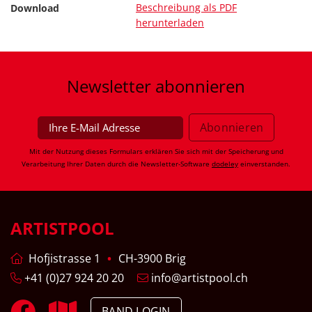
Beschreibung als PDF
Download
herunterladen
Newsletter
abonnieren
Mit der Nutzung dieses Formulars erklären Sie sich mit der Speicherung und
Verarbeitung Ihrer Daten durch die Newsletter-Software
dodeley
einverstanden.
ARTISTPOOL
Hofjistrasse 1
CH-3900 Brig
+41 (0)27 924 20 20
info@artistpool.ch
BAND LOGIN