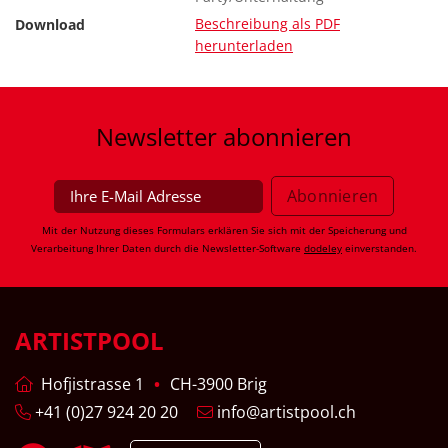
Beschreibung als PDF
Download
herunterladen
Newsletter
abonnieren
Mit der Nutzung dieses Formulars erklären Sie sich mit der Speicherung und
Verarbeitung Ihrer Daten durch die Newsletter-Software
dodeley
einverstanden.
ARTISTPOOL
Hofjistrasse 1
CH-3900 Brig
+41 (0)27 924 20 20
info@artistpool.ch