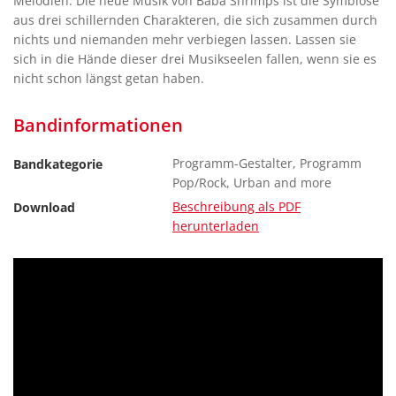
Melodien. Die neue Musik von Baba Shrimps ist die Symbiose
aus drei schillernden Charakteren, die sich zusammen durch
nichts und niemanden mehr verbiegen lassen. Lassen sie
sich in die Hände dieser drei Musikseelen fallen, wenn sie es
nicht schon längst getan haben.
Bandinformationen
Programm-Gestalter, Programm
Bandkategorie
Pop/Rock, Urban and more
Beschreibung als PDF
Download
herunterladen