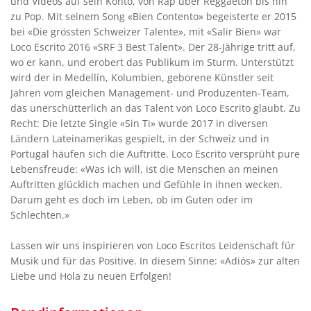
und Videos auf sein Konto, von Rap über Reggaeton bis hin
zu Pop. Mit seinem Song «Bien Contento» begeisterte er 2015
bei «Die grössten Schweizer Talente», mit «Salir Bien» war
Loco Escrito 2016 «SRF 3 Best Talent». Der 28-Jährige tritt auf,
wo er kann, und erobert das Publikum im Sturm. Unterstützt
wird der in Medellín, Kolumbien, geborene Künstler seit
Jahren vom gleichen Management- und Produzenten-Team,
das unerschütterlich an das Talent von Loco Escrito glaubt. Zu
Recht: Die letzte Single «Sin Ti» wurde 2017 in diversen
Ländern Lateinamerikas gespielt, in der Schweiz und in
Portugal häufen sich die Auftritte. Loco Escrito versprüht pure
Lebensfreude: «Was ich will, ist die Menschen an meinen
Auftritten glücklich machen und Gefühle in ihnen wecken.
Darum geht es doch im Leben, ob im Guten oder im
Schlechten.»
Lassen wir uns inspirieren von Loco Escritos Leidenschaft für
Musik und für das Positive. In diesem Sinne: «Adiós» zur alten
Liebe und Hola zu neuen Erfolgen!