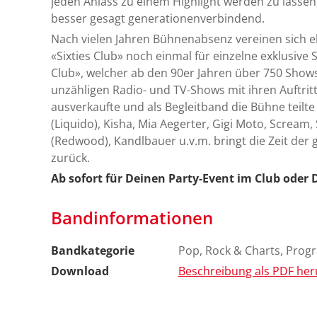
jeden Anlass zu einem Highlight werden zu lasse
besser gesagt generationenverbindend.
Nach vielen Jahren Bühnenabsenz vereinen sich e
«Sixties Club» noch einmal für einzelne exklusive 
Club», welcher ab den 90er Jahren über 750 Shows
unzähligen Radio- und TV-Shows mit ihren Auftrit
ausverkaufte und als Begleitband die Bühne teilte 
(Liquido), Kisha, Mia Aegerter, Gigi Moto, Scream, 
(Redwood), Kandlbauer u.v.m. bringt die Zeit der
zurück.
Ab sofort für Deinen Party-Event im Club oder 
Bandinformationen
Bandkategorie
Pop, Rock & Charts, Pro
Download
Beschreibung als PDF her