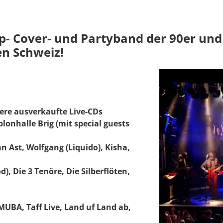
p- Cover- und Partyband der 90er und 
en Schweiz!
ere ausverkaufte Live-CDs
lonhalle Brig (mit special guests
an Ast, Wolfgang (Liquido), Kisha,
), Die 3 Tenöre, Die Silberflöten,
MUBA, Taff Live, Land uf Land ab,