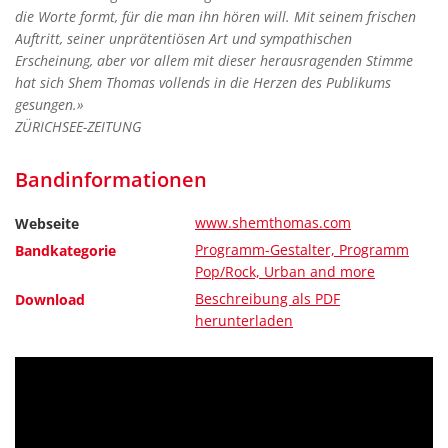
die Worte formt, für die man ihn hören will. Mit seinem frischen
Auftritt, seiner unprätentiösen Art und sympathischen
Erscheinung, aber vor allem mit dieser herausragenden Stimme
hat sich Shem Thomas vollends in die Herzen des Publikums
gesungen.»
ZÜRICHSEE-ZEITUNG
Bandinformationen
www.shemthomas.com
Webseite
Programm-Gestalter, Programm
Bandkategorie
Pop/Rock, Urban and more
Beschreibung als PDF
Download
herunterladen