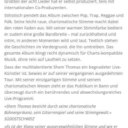
Großteil der acht Lieder hat er selbst produziert, teils mit
internationalen Co-Produzenten.
Stilistisch pendelt das Album zwischen Pop, Trap, Reggae und
Folk. Seine leicht raue, charismatische Stimme macht dabei
den roten Faden aus. Mit seiner warmen Stimmfarbe bedient
er zudem eine große Bandbreite – mal zurückhaltend und
intim, in anderen Momenten wild und laut. Textlich stehen
die Geschichten im Vordergrund, die ihn umtreiben. Das
gesamte Album klingt recht dynamisch für Charts-kompatible
Musik, ohne rein auf Lautheit zu setzen.
Dass der multitalentierte Shem Thomas ein begnadeter Live-
Künstler ist, bewies er auf seiner vergangenen ausgedehnten
Tour. Mit seiner einzigartigen Stimme und seinem
charismatischen Wesen zieht er das Publikum in Bann und
überzeugt durch ein berührendes und abwechslungsreiches
Live-Programm.
«Shem Thomas besticht durch seine charismatische
Bühnenpräsenz, sein Gitarrenspiel und seine Stimmgewalt.»
SÜDOSTSCHWEIZ
«Es ist der Klang seiner aussergewöhnlichen Stimme und wie er