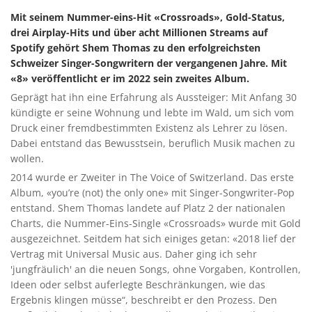
Mit seinem Nummer-eins-Hit «Crossroads», Gold-Status,
drei Airplay-Hits und über acht Millionen Streams auf
Spotify gehört Shem Thomas zu den erfolgreichsten
Schweizer Singer-Songwritern der vergangenen Jahre. Mit
«8» veröffentlicht er im 2022 sein zweites Album.
Geprägt hat ihn eine Erfahrung als Aussteiger: Mit Anfang 30
kündigte er seine Wohnung und lebte im Wald, um sich vom
Druck einer fremdbestimmten Existenz als Lehrer zu lösen.
Dabei entstand das Bewusstsein, beruflich Musik machen zu
wollen.
2014 wurde er Zweiter in The Voice of Switzerland. Das erste
Album,
«you’re (not) the only one» mit Singer-Songwriter-Pop
entstand. Shem Thomas landete auf Platz 2 der nationalen
Charts, die Nummer-Eins-Single «Crossroads» wurde mit Gold
ausgezeichnet. Seitdem hat sich einiges getan:
«2018 lief der
Vertrag mit Universal Music aus. Daher ging ich sehr
'jungfräulich' an die neuen Songs, ohne Vorgaben, Kontrollen,
Ideen oder selbst auferlegte Beschränkungen, wie das
Ergebnis klingen müsse“, beschreibt er den Prozess. Den