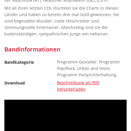
der Blasmusik (AT), Headliner Brasswiesn (DE), u.v.m.
Mit all ihren letzten CDs stürmten sie die Charts in diesen
Länder und haben so bereits drei mal Gold gewonnen. Sie
sind begnadete Musiker, coole Hitschreiber und
stimmungsvolle Entertainer. Gleichzeitig sind sie die
bodenständigen, sympathischen Jungs von nebenan.
Bandinformationen
Programm-Gestalter, Programm
Bandkategorie
Pop/Rock, Urban and more,
Programm Party/Unterhaltung
Beschreibung als PDF
Download
herunterladen