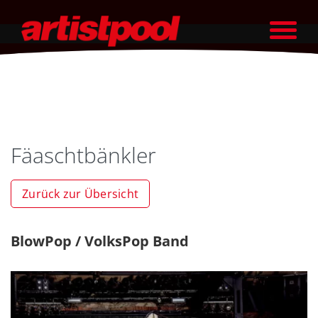
Fäaschtbänkler
Zurück zur Übersicht
BlowPop / VolksPop Band