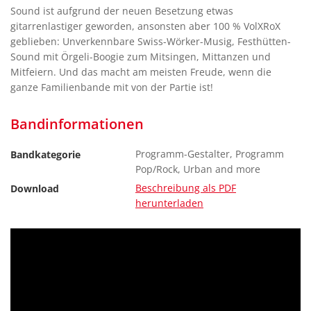
Sound ist aufgrund der neuen Besetzung etwas
gitarrenlastiger geworden, ansonsten aber 100 % VolXRoX
geblieben: Unverkennbare Swiss-Wörker-Musig, Festhütten-
Sound mit Örgeli-Boogie zum Mitsingen, Mittanzen und
Mitfeiern. Und das macht am meisten Freude, wenn die
ganze Familienbande mit von der Partie ist!
Bandinformationen
Programm-Gestalter, Programm
Bandkategorie
Pop/Rock, Urban and more
Beschreibung als PDF
Download
herunterladen