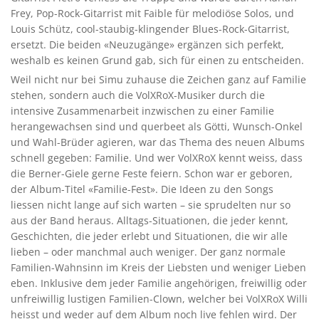
Frey, Pop-Rock-Gitarrist mit Faible für melodiöse Solos, und
Louis Schütz, cool-staubig-klingender Blues-Rock-Gitarrist,
ersetzt. Die beiden «Neuzugänge» ergänzen sich perfekt,
weshalb es keinen Grund gab, sich für einen zu entscheiden.
Weil nicht nur bei Simu zuhause die Zeichen ganz auf Familie
stehen, sondern auch die VolXRoX-Musiker durch die
intensive Zusammenarbeit inzwischen zu einer Familie
herangewachsen sind und querbeet als Götti, Wunsch-Onkel
und Wahl-Brüder agieren, war das Thema des neuen Albums
schnell gegeben: Familie. Und wer VolXRoX kennt weiss, dass
die Berner-Giele gerne Feste feiern. Schon war er geboren,
der Album-Titel «Familie-Fest». Die Ideen zu den Songs
liessen nicht lange auf sich warten – sie sprudelten nur so
aus der Band heraus. Alltags-Situationen, die jeder kennt,
Geschichten, die jeder erlebt und Situationen, die wir alle
lieben – oder manchmal auch weniger. Der ganz normale
Familien-Wahnsinn im Kreis der Liebsten und weniger Lieben
eben. Inklusive dem jeder Familie angehörigen, freiwillig oder
unfreiwillig lustigen Familien-Clown, welcher bei VolXRoX Willi
heisst und weder auf dem Album noch live fehlen wird. Der