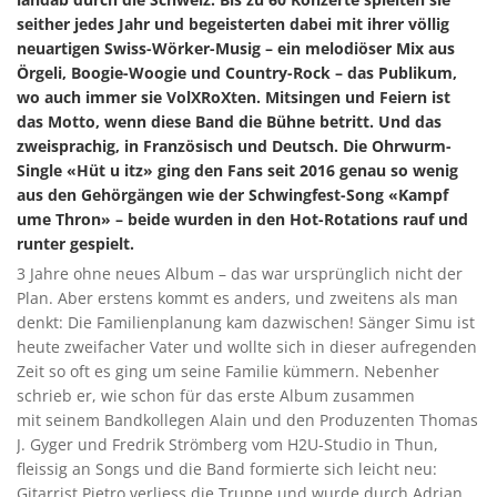
seither jedes Jahr und begeisterten dabei mit ihrer völlig
neuartigen Swiss-Wörker-Musig – ein melodiöser Mix aus
Örgeli, Boogie-Woogie und Country-Rock – das Publikum,
wo auch immer sie VolXRoXten. Mitsingen und Feiern ist
das Motto, wenn diese Band die Bühne betritt. Und das
zweisprachig, in Französisch und Deutsch. Die Ohrwurm-
Single «Hüt u itz» ging den Fans seit 2016 genau so wenig
aus den Gehörgängen wie der Schwingfest-Song «Kampf
ume Thron» – beide wurden in den Hot-Rotations rauf und
runter gespielt.
3 Jahre ohne neues Album – das war ursprünglich nicht der
Plan. Aber erstens kommt es anders, und zweitens als man
denkt: Die Familienplanung kam dazwischen! Sänger Simu ist
heute zweifacher Vater und wollte sich in dieser aufregenden
Zeit so oft es ging um seine Familie kümmern. Nebenher
schrieb er, wie schon für das erste Album zusammen
mit seinem Bandkollegen Alain und den Produzenten Thomas
J. Gyger und Fredrik Strömberg vom H2U-Studio in Thun,
fleissig an Songs und die Band formierte sich leicht neu:
Gitarrist Pietro verliess die Truppe und wurde durch Adrian