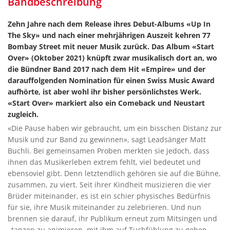
Bandbeschreibung
Zehn Jahre nach dem Release ihres Debut-Albums «Up In
The Sky» und nach einer mehrjährigen Auszeit kehren 77
Bombay Street mit neuer Musik zurück. Das Album «Start
Over» (Oktober 2021) knüpft zwar musikalisch dort an, wo
die Bündner Band 2017 nach dem Hit «Empire» und der
darauffolgenden Nomination für einen Swiss Music Award
aufhörte, ist aber wohl ihr bisher persönlichstes Werk.
«Start Over» markiert also ein Comeback und Neustart
zugleich.
«Die Pause haben wir gebraucht, um ein bisschen Distanz zur
Musik und zur Band zu gewinnen», sagt Leadsänger Matt
Buchli. Bei gemeinsamen Proben merkten sie jedoch, dass
ihnen das Musikerleben extrem fehlt, viel bedeutet und
ebensoviel gibt. Denn letztendlich gehören sie auf die Bühne,
zusammen, zu viert. Seit ihrer Kindheit musizieren die vier
Brüder miteinander, es ist ein schier physisches Bedürfnis
für sie, ihre Musik miteinander zu zelebrieren. Und nun
brennen sie darauf, ihr Publikum erneut zum Mitsingen und
–tanzen zu animieren, mit ihm auf Tuchfühlung zu gehen