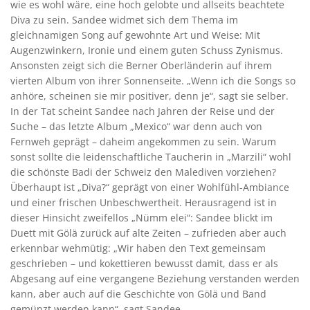
wie es wohl wäre, eine hoch gelobte und allseits beachtete
Diva zu sein. Sandee widmet sich dem Thema im
gleichnamigen Song auf gewohnte Art und Weise: Mit
Augenzwinkern, Ironie und einem guten Schuss Zynismus.
Ansonsten zeigt sich die Berner Oberländerin auf ihrem
vierten Album von ihrer Sonnenseite. „Wenn ich die Songs so
anhöre, scheinen sie mir positiver, denn je“, sagt sie selber.
In der Tat scheint Sandee nach Jahren der Reise und der
Suche – das letzte Album „Mexico“ war denn auch von
Fernweh geprägt – daheim angekommen zu sein. Warum
sonst sollte die leidenschaftliche Taucherin in „Marzili“ wohl
die schönste Badi der Schweiz den Malediven vorziehen?
Überhaupt ist „Diva?“ geprägt von einer Wohlfühl-Ambiance
und einer frischen Unbeschwertheit. Herausragend ist in
dieser Hinsicht zweifellos „Nümm elei“: Sandee blickt im
Duett mit Gölä zurück auf alte Zeiten – zufrieden aber auch
erkennbar wehmütig: „Wir haben den Text gemeinsam
geschrieben – und kokettieren bewusst damit, dass er als
Abgesang auf eine vergangene Beziehung verstanden werden
kann, aber auch auf die Geschichte von Gölä und Band
gemünzt werden kann“, sagt Sandee.