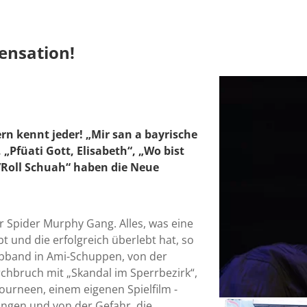
ensation!
rn kennt jeder! „Mir san a bayrische
 „Pfüati Gott, Elisabeth“, „Wo bist
n’Roll Schuah“ haben die Neue
r Spider Murphy Gang. Alles, was eine
bt und die erfolgreich überlebt hat, so
ubband in Ami-Schuppen, von der
hbruch mit „Skandal im Sperrbezirk“,
ourneen, einem eigenen Spielfilm -
ngen und von der Gefahr, die