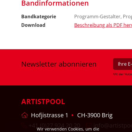
Bandinformationen
Bandkategorie
Programm-Gestalter, Pr
Download
Beschreibung als PDF her
Newsletter
abonnieren
Mit der Nutz
ARTISTPOOL
Hofjistrasse 1
CH-3900 Brig
+41 (0)27 924 20 20
info@artistpo
Wir verwenden Cookies, um die