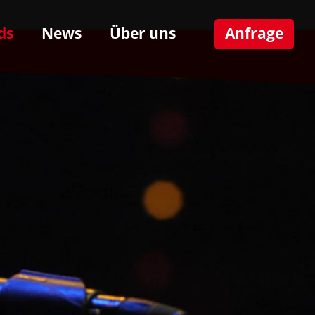
ds
News
Über uns
Anfrage