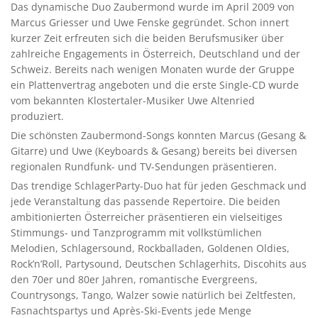
Das dynamische Duo Zaubermond wurde im April 2009 von
Marcus Griesser und Uwe Fenske gegründet. Schon innert
kurzer Zeit erfreuten sich die beiden Berufsmusiker über
zahlreiche Engagements in Österreich, Deutschland und der
Schweiz. Bereits nach wenigen Monaten wurde der Gruppe
ein Plattenvertrag angeboten und die erste Single-CD wurde
vom bekannten Klostertaler-Musiker Uwe Altenried
produziert.
Die schönsten Zaubermond-Songs konnten Marcus (Gesang &
Gitarre) und Uwe (Keyboards & Gesang) bereits bei diversen
regionalen Rundfunk- und TV-Sendungen präsentieren.
Das trendige SchlagerParty-Duo hat für jeden Geschmack und
jede Veranstaltung das passende Repertoire. Die beiden
ambitionierten Österreicher präsentieren ein vielseitiges
Stimmungs- und Tanzprogramm mit vollkstümlichen
Melodien, Schlagersound, Rockballaden, Goldenen Oldies,
Rock’n’Roll, Partysound, Deutschen Schlagerhits, Discohits aus
den 70er und 80er Jahren, romantische Evergreens,
Countrysongs, Tango, Walzer sowie natürlich bei Zeltfesten,
Fasnachtspartys und Après-Ski-Events jede Menge