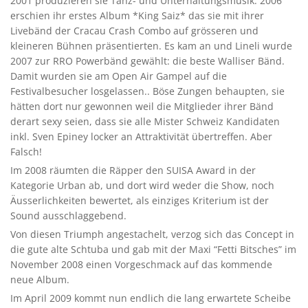
2001 produzieren sie Tanz- und Unterhaltungsmusik. 2006
erschien ihr erstes Album *King Saiz* das sie mit ihrer
Livebänd der Cracau Crash Combo auf grösseren und
kleineren Bühnen präsentierten. Es kam an und Lineli wurde
2007 zur RRO Powerbänd gewählt: die beste Walliser Bänd.
Damit wurden sie am Open Air Gampel auf die
Festivalbesucher losgelassen.. Böse Zungen behaupten, sie
hätten dort nur gewonnen weil die Mitglieder ihrer Bänd
derart sexy seien, dass sie alle Mister Schweiz Kandidaten
inkl. Sven Epiney locker an Attraktivität übertreffen. Aber
Falsch!
Im 2008 räumten die Räpper den SUISA Award in der
Kategorie Urban ab, und dort wird weder die Show, noch
Äusserlichkeiten bewertet, als einziges Kriterium ist der
Sound ausschlaggebend.
Von diesen Triumph angestachelt, verzog sich das Concept in
die gute alte Schtuba und gab mit der Maxi “Fetti Bitsches” im
November 2008 einen Vorgeschmack auf das kommende
neue Album.
Im April 2009 kommt nun endlich die lang erwartete Scheibe