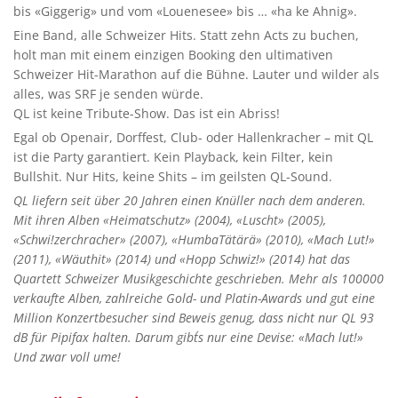
bis «Giggerig» und vom «Louenesee» bis … «ha ke Ahnig».
Eine Band, alle Schweizer Hits. Statt zehn Acts zu buchen,
holt man mit einem einzigen Booking den ultimativen
Schweizer Hit-Marathon auf die Bühne. Lauter und wilder als
alles, was SRF je senden würde.
QL ist keine Tribute-Show. Das ist ein Abriss!
Egal ob Openair, Dorffest, Club- oder Hallenkracher – mit QL
ist die Party garantiert. Kein Playback, kein Filter, kein
Bullshit. Nur Hits, keine Shits – im geilsten QL-Sound.
QL liefern seit über 20 Jahren einen Knüller nach dem anderen.
Mit ihren Alben «Heimatschutz» (2004), «Luscht» (2005),
«Schwi!zerchracher» (2007), «HumbaTätärä» (2010), «Mach Lut!»
(2011), «Wäuthit» (2014) und «Hopp Schwiz!» (2014) hat das
Quartett Schweizer Musikgeschichte geschrieben. Mehr als 100´000
verkaufte Alben, zahlreiche Gold- und Platin-Awards und gut eine
Million Konzertbesucher sind Beweis genug, dass nicht nur QL 93
dB für Pipifax halten. Darum gibt´s nur eine Devise: «Mach lut!»
Und zwar voll ume!