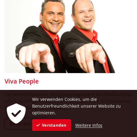
Viva People
Die zwei charmanten Sunnyboys begeistern das Publikum mit
Wir verwenden Cookies, um die
einem wuchtigen Mainstream-Partyrepertoire, Enthusiasmus
Benutzerfreundlichkeit unserer Website zu
sowie sichtlicher Spielfreude....
optimieren.
Band ansehen
Weitere Infos
Verstanden