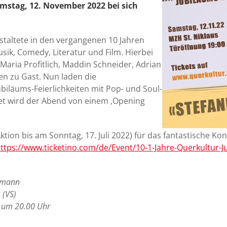
stag, 12. November 2022 bei sich
nstaltete in den vergangenen 10 Jahren
sik, Comedy, Literatur und Film. Hierbei
Maria Profitlich, Maddin Schneider, Adrian
en zu Gast. Nun laden die
iläums-Feierlichkeiten mit Pop- und Soul-
et wird der Abend von einem ‚Opening
d‘ Aktion bis am Sonntag, 17. Juli 2022) für das fantastische 
ttps://www.ticketino.com/de/Event/10-1-Jahre-Querkultur
nzmann
 (VS)
n um 20.00 Uhr