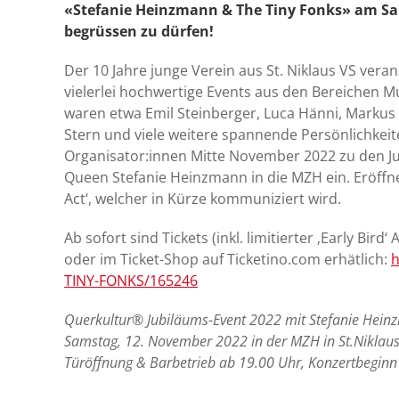
«Stefanie Heinzmann & The Tiny Fonks» am Sam
begrüssen zu dürfen!
Der 10 Jahre junge Verein aus St. Niklaus VS vera
vielerlei hochwertige Events aus den Bereichen Mu
waren etwa Emil Steinberger, Luca Hänni, Markus 
Stern und viele weitere spannende Persönlichkeit
Organisator:innen Mitte November 2022 zu den Jub
Queen Stefanie Heinzmann in die MZH ein. Eröffn
Act‘, welcher in Kürze kommuniziert wird.
Ab sofort sind Tickets (inkl. limitierter ‚Early Bir
oder im Ticket-Shop auf Ticketino.com erhätlich:
h
TINY-FONKS/165246
Querkultur® Jubiläums-Event 2022 mit Stefanie Hei
Samstag, 12. November 2022 in der MZH in St.Niklaus
Türöffnung & Barbetrieb ab 19.00 Uhr, Konzertbegin