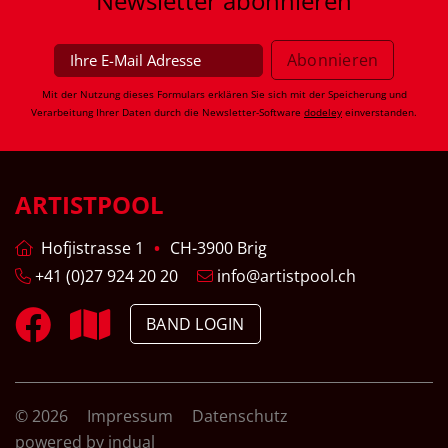
Newsletter
abonnieren
Mit der Nutzung dieses Formulars erklären Sie sich mit der Speicherung und
Verarbeitung Ihrer Daten durch die Newsletter-Software
dodeley
einverstanden.
ARTISTPOOL
Hofjistrasse 1
CH-3900 Brig
+41 (0)27 924 20 20
info@artistpool.ch
BAND LOGIN
© 2026
Impressum
Datenschutz
powered by indual