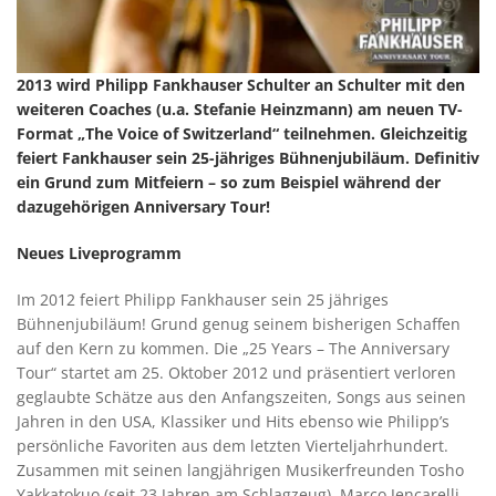
2013 wird Philipp Fankhauser Schulter an Schulter mit den
weiteren Coaches (u.a. Stefanie Heinzmann) am neuen TV-
Format „The Voice of Switzerland“ teilnehmen. Gleichzeitig
feiert Fankhauser sein 25-jähriges Bühnenjubiläum. Definitiv
ein Grund zum Mitfeiern – so zum Beispiel während der
dazugehörigen Anniversary Tour!
Neues Liveprogramm
Im 2012 feiert Philipp Fankhauser sein 25 jähriges
Bühnenjubiläum! Grund genug seinem bisherigen Schaffen
auf den Kern zu kommen. Die „25 Years – The Anniversary
Tour“ startet am 25. Oktober 2012 und präsentiert verloren
geglaubte Schätze aus den Anfangszeiten, Songs aus seinen
Jahren in den USA, Klassiker und Hits ebenso wie Philipp’s
persönliche Favoriten aus dem letzten Vierteljahrhundert.
Zusammen mit seinen langjährigen Musikerfreunden Tosho
Yakkatokuo (seit 23 Jahren am Schlagzeug), Marco Jencarelli