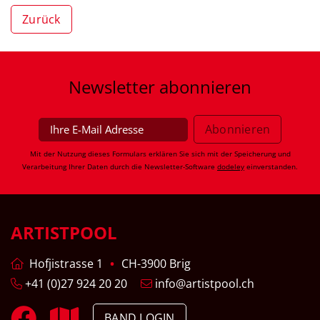
Zurück
Newsletter
abonnieren
Mit der Nutzung dieses Formulars erklären Sie sich mit der Speicherung und
Verarbeitung Ihrer Daten durch die Newsletter-Software
dodeley
einverstanden.
ARTISTPOOL
Hofjistrasse 1
CH-3900 Brig
+41 (0)27 924 20 20
info@artistpool.ch
BAND LOGIN