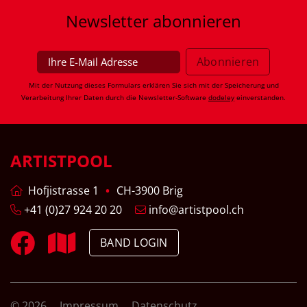
Newsletter
abonnieren
Mit der Nutzung dieses Formulars erklären Sie sich mit der Speicherung und
Verarbeitung Ihrer Daten durch die Newsletter-Software
dodeley
einverstanden.
ARTISTPOOL
Hofjistrasse 1
CH-3900 Brig
+41 (0)27 924 20 20
info@artistpool.ch
BAND LOGIN
© 2026
Impressum
Datenschutz