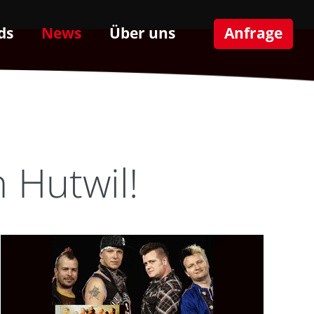
ds
News
Über uns
Anfrage
 Hutwil!
1