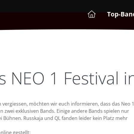
Top-Ban
 NEO 1 Festival in
n vergiessen, möchten wir euch informieren, dass das Neo 
en zwei exklusiven Bands. Einige andere Bands spielen nur
i Bühnen. Russkaja und QL fanden leider kein Platz mehr
line gestellt: