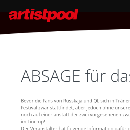
ABSAGE für das
Bevor die Fans von Russkaja und QL sich in Träne
Festival zwar stattfindet, aber jedoch ohne unser
noch auf einer anstatt der zwei vorgesehenen zwe
im Line-up!
Der Veranstalter hat folgende Information dafür on