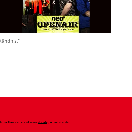
e
tändnis."
ch die Newsletter-Software
dodeley
einverstanden.