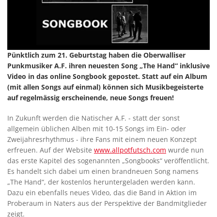
Pünktlich zum 21. Geburtstag haben die Oberwalliser
Punkmusiker A.F. ihren neuesten Song „The Hand“ inklusive
Video in das online Songbook gepostet. Statt auf ein Album
(mit allen Songs auf einmal) können sich Musikbegeisterte
auf regelmässig erscheinende, neue Songs freuen!
In Zukunft werden die Natischer A.F. - statt der sonst
allgemein üblichen Alben mit 10-15 Songs im Ein- oder
Zweijahresrhythmus - ihre Fans mit einem neuen Konzept
erfreuen. Auf der Website
www.allpotfutsch.com
wurde nun
das erste Kapitel des sogenannten „Songbooks“ veröffentlicht.
Es handelt sich dabei um einen brandneuen Song namens
„The Hand“, der kostenlos heruntergeladen werden kann.
Dazu ein ebenfalls neues Video, das die Band in Aktion im
Proberaum in Naters aus der Perspektive der Bandmitglieder
zeigt.