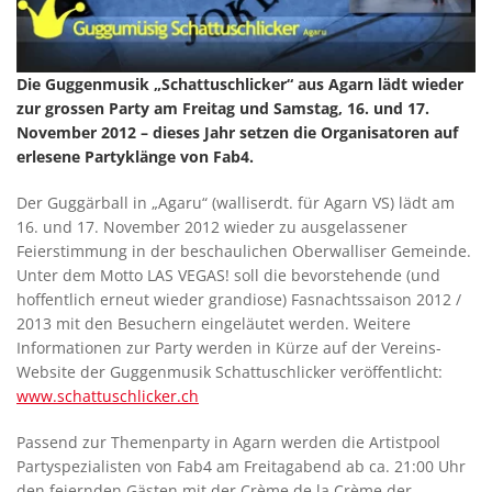
Die Guggenmusik „Schattuschlicker“ aus Agarn lädt wieder
zur grossen Party am Freitag und Samstag, 16. und 17.
November 2012 – dieses Jahr setzen die Organisatoren auf
erlesene Partyklänge von Fab4.
Der Guggärball in „Agaru“ (walliserdt. für Agarn VS) lädt am
16. und 17. November 2012 wieder zu ausgelassener
Feierstimmung in der beschaulichen Oberwalliser Gemeinde.
Unter dem Motto LAS VEGAS! soll die bevorstehende (und
hoffentlich erneut wieder grandiose) Fasnachtssaison 2012 /
2013 mit den Besuchern eingeläutet werden. Weitere
Informationen zur Party werden in Kürze auf der Vereins-
Website der Guggenmusik Schattuschlicker veröffentlicht:
www.schattuschlicker.ch
Passend zur Themenparty in Agarn werden die Artistpool
Partyspezialisten von Fab4 am Freitagabend ab ca. 21:00 Uhr
den feiernden Gästen mit der Crème de la Crème der